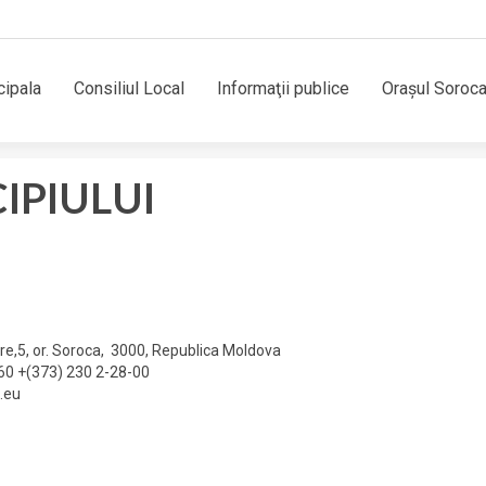
cipala
Consiliul Local
Informaţii publice
Orașul Soroc
IPIULUI
are,5, or. Soroca, 3000, Republica Moldova
60 +(373) 230 2-28-00
.eu