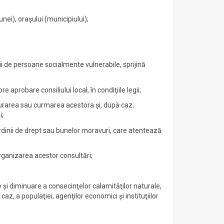
unei), oraşului (municipiului);
orii de persoane socialmente vulnerabile, sprijină
aprobare consiliului local, în condiţiile legii;
nlăturarea sau curmarea acestora şi, după caz,
i;
ordinii de drept sau bunelor moravuri, care atentează
rganizarea acestor consultări;
e şi diminuare a consecinţelor calamităţilor naturale,
 caz, a populaţiei, agenţilor economici şi instituţiilor