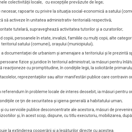
ele colectivităţii locale, cu excepţiile prevăzute de lege;
este necesar, rapoarte cu privire la situaţia social-economică a satului (com
ză să activeze în unitatea administrativ-teritorială respectivă;
toritate tutelară, supraveghează activitatea tutorilor şi a curatorilor;
copiii, persoanele în etate, invalizii, familiile cu mulţi copii, alte categ
n teritoriul satului (comunei), oraşului (municipiului);
 documentaţiei de urbanism şi amenajare a teritoriului şi le prezintă spre 
e persoane fizice şi juridice în teritoriul administrat, ia măsuri pentru î
eacţioneze cu promptitudine, în condiţiile legii, la solicitările primarulu
acolelor, reprezentaţiilor sau altor manifestări publice care contravin 
rin referendum în probleme locale de interes deosebit, ia măsuri pentru o
 condiţiile ce ţin de securitatea şi igiena generală a habitatului uman;
te şi cu serviciile publice desconcentrate ale acestora, măsuri de prevenir
epizootiilor şi, în acest scop, dispune, cu titlu executoriu, mobilizarea, după
ribuie la extinderea cooperării şi a legăturilor directe cu acestea.