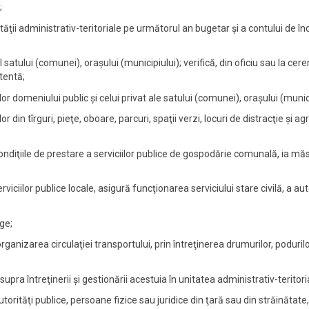
;
tăţii administrativ-teritoriale pe următorul an bugetar şi a contului de înc
 satului (comunei), oraşului (municipiului); verifică, din oficiu sau la cer
stentă;
 domeniului public şi celui privat ale satului (comunei), oraşului (munici
ilor din tîrguri, pieţe, oboare, parcuri, spaţii verzi, locuri de distracţie ş
ondiţiile de prestare a serviciilor publice de gospodărie comunală, ia mă
ciilor publice locale, asigură funcţionarea serviciului stare civilă, a auto
ege;
 organizarea circulaţiei transportului, prin întreţinerea drumurilor, poduril
upra întreţinerii şi gestionării acestuia în unitatea administrativ-teritori
autorităţi publice, persoane fizice sau juridice din ţară sau din străinătate