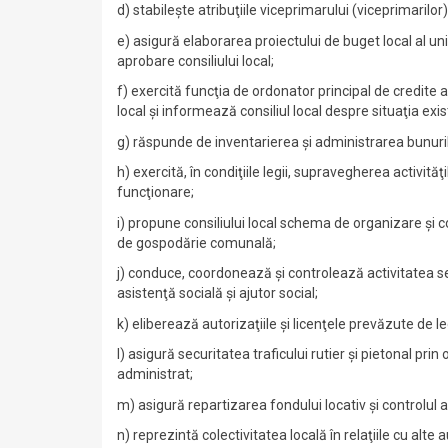
d) stabileşte atribuţiile viceprimarului (viceprimarilor)
e) asigură elaborarea proiectului de buget local al uni
aprobare consiliului local;
f) exercită funcţia de ordonator principal de credite al
local şi informează consiliul local despre situaţia exi
g) răspunde de inventarierea şi administrarea bunurilor
h) exercită, în condiţiile legii, supravegherea activităţ
funcţionare;
i) propune consiliului local schema de organizare şi c
de gospodărie comunală;
j) conduce, coordonează şi controlează activitatea servi
asistenţă socială şi ajutor social;
k) eliberează autorizaţiile şi licenţele prevăzute de l
l) asigură securitatea traficului rutier şi pietonal prin
administrat;
m) asigură repartizarea fondului locativ şi controlul as
n) reprezintă colectivitatea locală în relaţiile cu alte 