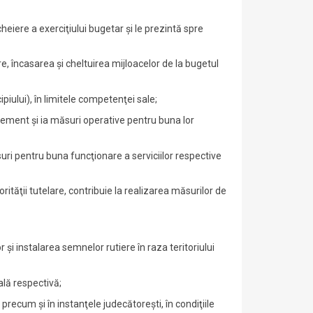
heiere a exerciţiului bugetar şi le prezintă spre
ere, încasarea şi cheltuirea mijloacelor de la bugetul
piului), în limitele competenţei sale;
i agrement şi ia măsuri operative pentru buna lor
suri pentru buna funcţionare a serviciilor respective
rităţii tutelare, contribuie la realizarea măsurilor de
or şi instalarea semnelor rutiere în raza teritoriului
ală respectivă;
, precum şi în instanţele judecătoreşti, în condiţiile