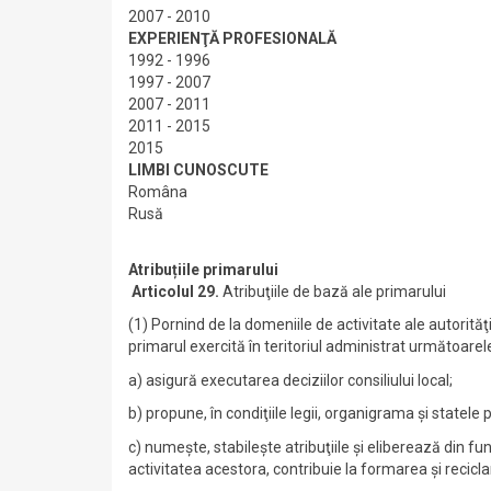
2007 - 2010
EXPERIENŢĂ PROFESIONALĂ
1992 - 1996
1997 - 2007
2007 - 2011
2011 - 2015
2015
LIMBI CUNOSCUTE
Româna
Rusă
Atribuțiile primarului
Articolul 29.
Atribuţiile de bază ale primarului
(1) Pornind de la domeniile de activitate ale autorităţil
primarul exercită în teritoriul administrat următoarele
a) asigură executarea deciziilor consiliului local;
b) propune, în condiţiile legii, organigrama şi statele
c) numeşte, stabileşte atribuţiile şi eliberează din fu
activitatea acestora, contribuie la formarea şi recicl