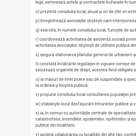
legii; semnează actele şi contractele încheiate în num
o) prezintă consiliului local, anual şi ori de cîte ori 
p) înregistrează asociaţiile obşteşti care intenţionea
q) exercită, în numele consiliului local, funcţiile de au
r) coordonează activitatea de asistenţă socială privind 
activitatea asociaţiilor obşteşti de utilitate publică di
s) asigură elaborarea planului general de urbanism şi a
t) constată încălcările legislaţiei în vigoare comise d
sesizează organele de drept, acestea fiind obligate să r
u) ia măsuri de interzicere sau de suspendare a spect
la ordinea şi liniştea publică;
v) propune consiliului local consultarea populaţiei p
w) stabileşte locul desfăşurării întrunirilor publice şi
x) ia, în comun cu autorităţile centrale de specialita
catastrofelor, incendiilor, epidemiilor, epifitotiilor şi 
publice din localitate;
y) sprijină colaborarea cu localităţi din alte ţări, cont