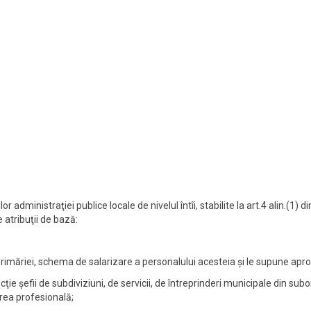
or administraţiei publice locale de nivelul întîi, stabilite la art.4 alin.(1
 atribuţii de bază:
 primăriei, schema de salarizare a personalului acesteia şi le supune aprobă
ncţie şefii de subdiviziuni, de servicii, de întreprinderi municipale din su
area profesională;