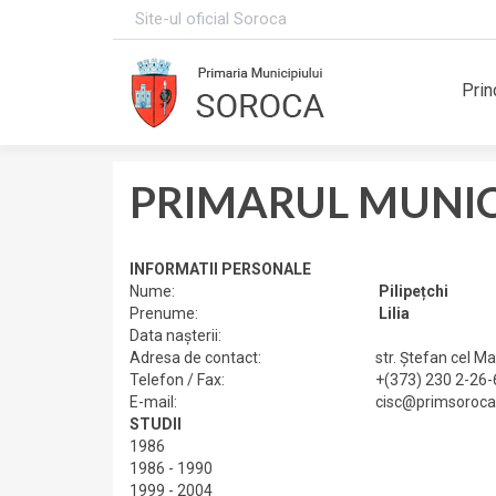
Site-ul oficial Soroca
Prin
PRIMARUL MUNIC
INFORMATII PERSONALE
Nume:
Pilipețchi
Prenume:
Lilia
Data naşterii:
Adresa de contact:
str. Ştefan cel M
Telefon / Fax:
+(373) 230 2-26-
E-mail:
cisc@primsoroca
STUDII
1986
1986 - 1990
1999 - 2004