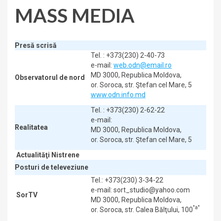
MASS MEDIA
Presă scrisă
Tel. : +373(230) 2-40-73
e-mail:
web.odn@email.ro
MD 3000, Republica Moldova,
Observatorul de nord
or. Soroca, str. Ştefan cel Mare, 5
www.odn.info.md
Tel. : +373(230) 2-62-22
e-mail:
Realitatea
MD 3000, Republica Moldova,
or. Soroca, str. Ştefan cel Mare, 5
Actualităţi Nistrene
Posturi de televeziune
Tel.: +373(230) 3-34-22
e-mail: sort_studio@yahoo.com
SorTV
MD 3000, Republica Moldova,
"a"
or. Soroca, str. Calea Bălţului, 100