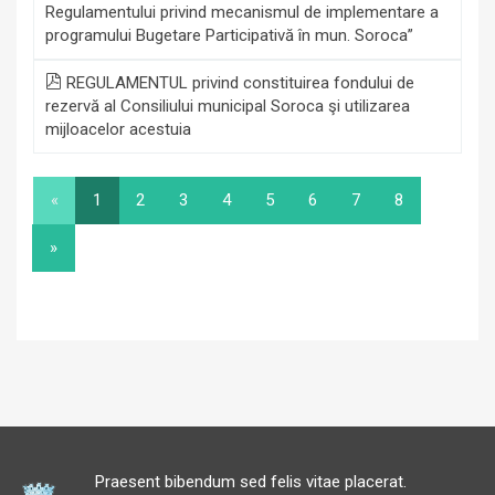
Regulamentului privind mecanismul de implementare a
programului Bugetare Participativă în mun. Soroca”
REGULAMENTUL privind constituirea fondului de
rezervă al Consiliului municipal Soroca şi utilizarea
mijloacelor acestuia
«
1
2
3
4
5
6
7
8
»
Praesent bibendum sed felis vitae placerat.