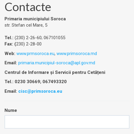
Contacte
Primaria municipiului Soroca
str. Stefan cel Mare, 5
Tel.:
(230) 2-26-60; 067101055
Fax: (
230) 2-28-00
Web:
www.prmsoroca.eu
,
www.primsoroca.md
Email:
primaria.municipiul-soroca@apl.gov.md
Centrul de Informare și Servicii pentru Cetățeni
Tel.: 0230 30669; 067493320
Email:
cisc@primsoroca.eu
Nume