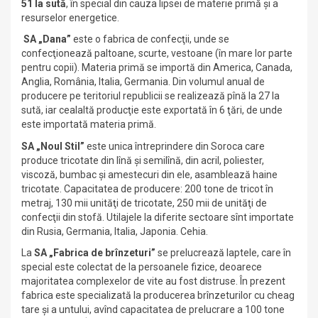
51 la sută
, în special din cauza lipsei de materie primă şi a
resurselor energetice.
SA „Dana”
este o fabrica de confecţii, unde se
confecţionează paltoane, scurte, vestoane (în mare lor parte
pentru copii). Materia primă se importă din America, Canada,
Anglia, România, Italia, Germania. Din volumul anual de
producere pe teritoriul republicii se realizează pînă la 27 la
sută, iar cealaltă producţie este exportată în 6 ţări, de unde
este importată materia primă.
SA „Noul Stil”
este unica întreprindere din Soroca care
produce tricotate din lînă şi semilînă, din acril, poliester,
viscoză, bumbac şi amestecuri din ele, asamblează haine
tricotate. Capacitatea de producere: 200 tone de tricot în
metraj, 130 mii unităţi de tricotate, 250 mii de unităţi de
confecţii din stofă. Utilajele la diferite sectoare sînt importate
din Rusia, Germania, Italia, Japonia. Cehia.
La
SA „Fabrica de brînzeturi”
se prelucrează laptele, care în
special este colectat de la persoanele fizice, deoarece
majoritatea complexelor de vite au fost distruse. În prezent
fabrica este specializată la producerea brînzeturilor cu cheag
tare şi a untului, avînd capacitatea de prelucrare a 100 tone