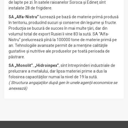
de lapte pe zi. În satele raioanelor Soroca şi Edineţ sînt
instalate 28 de frigidere.
SA „Alfa-Nistru”
lucrează pe bază de materie primă produsă
în teritoriu, producînd sucuri şi conserve din legume şi fructe.
Producţia se bucură de succes în mai multe ţări, dar din
volumul total de export Rusiei îi vine 83 la sută. SA “Alfa-
Nistru” prelucrează pînă la 100000 tone de materie primă pe
an. Tehnologiile avansate permit de a menţine calităţile
gustative şi nutritive ale produselor pe toată perioada de
păstrare.
SA „Monolit”
,
„Hidroinpex”
, sînt întreprinderi industriale de
prelucrare a metalului, dar lipsa materiei prime a dus la
folosirea capacităţilor numai la nivel de 19 la sută.
( Structura angajaţilor după gen în unele agenţii economice se
anexează)