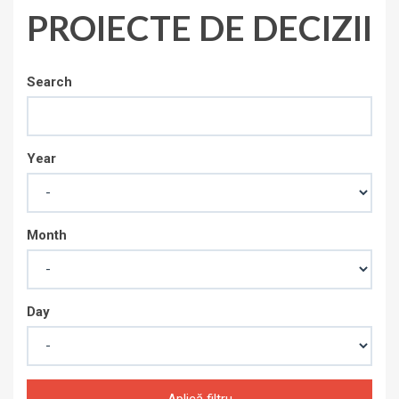
PROIECTE DE DECIZII
Search
Year
Month
Day
Aplică filtru