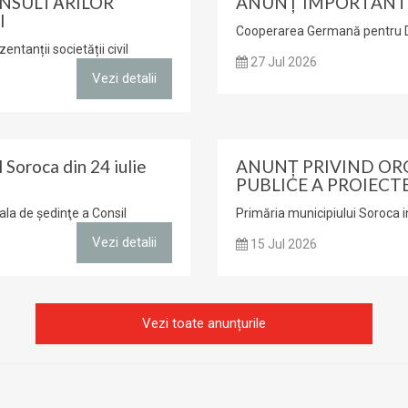
NSULTĂRILOR
ANUNȚ IMPORTANT 
I
Cooperarea Germană pentru Dez
entanții societății civil
27 Jul 2026
Vezi detalii
 Soroca din 24 iulie
ANUNŢ PRIVIND OR
PUBLICE A PROIECTE
sala de şedinţe a Consil
Primăria municipiului Soroca inv
Vezi detalii
15 Jul 2026
Vezi toate anunțurile