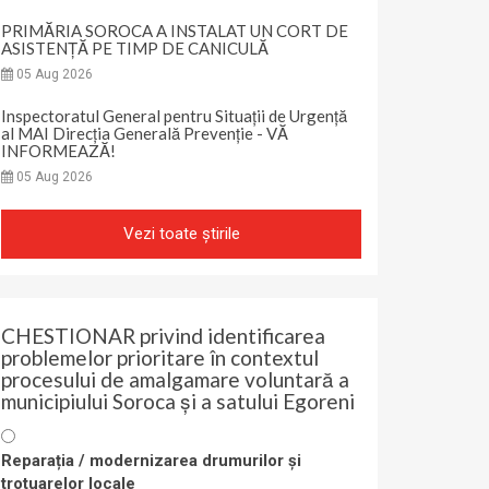
PRIMĂRIA SOROCA A INSTALAT UN CORT DE
ASISTENȚĂ PE TIMP DE CANICULĂ
05 Aug 2026
Inspectoratul General pentru Situații de Urgență
al MAI Direcția Generală Prevenție - VĂ
INFORMEAZĂ!
05 Aug 2026
Vezi toate știrile
CHESTIONAR privind identificarea
problemelor prioritare în contextul
procesului de amalgamare voluntară a
municipiului Soroca și a satului Egoreni
Reparația / modernizarea drumurilor și
trotuarelor locale