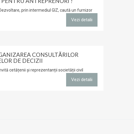
PENTRU ANTREPRENORI !
voltare, prin intermediul GIZ, caută un furnizor
Vezi detalii
GANIZAREA CONSULTĂRILOR
LOR DE DECIZII
ită cetățenii și reprezentanții societății civil
Vezi detalii