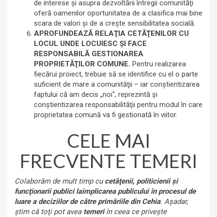
de interese şi asupra dezvoltării întregii comunităţi
oferă oamenilor oportunitatea de a clasifica mai bine
scara de valori şi de a creşte sensibilitatea socială.
APROFUNDEAZĂ RELAŢIA CETĂŢENILOR CU
LOCUL UNDE LOCUIESC ŞI FACE
RESPONSABILĂ GESTIONAREA
PROPRIETĂŢILOR COMUNE.
Pentru realizarea
fiecărui proiect, trebuie să se identifice cu el o parte
suficient de mare a comunităţii – iar conştientizarea
faptului că am decis „noi“, reprezintă şi
conştientizarea responsabilităţii pentru modul în care
proprietatea comună va fi gestionată în viitor.
CELE MAI
FRECVENTE TEMERI
Colaborăm de mult timp cu
cetăţenii, politicienii şi
funcţionarii publici la
implicarea publicului în procesul de
luare a deciziilor de către primăriile din Cehia
. Aşadar,
ştim că toţi pot avea
temeri
în ceea ce priveşte