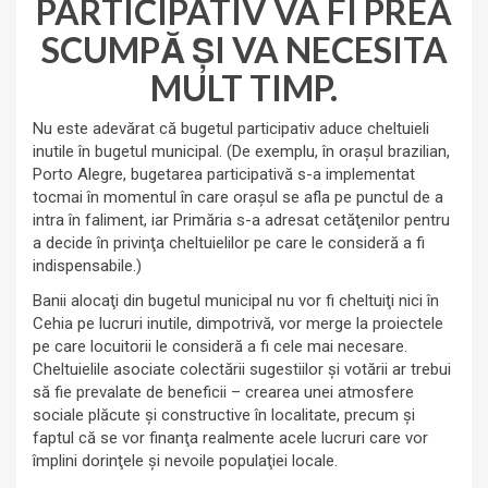
PARTICIPATIV VA FI PREA
SCUMPĂ ŞI VA NECESITA
MULT TIMP.
Nu este adevărat că bugetul participativ aduce cheltuieli
inutile în bugetul municipal. (De exemplu, în oraşul brazilian,
Porto Alegre, bugetarea participativă s-a implementat
tocmai în momentul în care oraşul se afla pe punctul de a
intra în faliment, iar Primăria s-a adresat cetăţenilor pentru
a decide în privinţa cheltuielilor pe care le consideră a fi
indispensabile.)
Banii alocaţi din bugetul municipal nu vor fi cheltuiţi nici în
Cehia pe lucruri inutile, dimpotrivă, vor merge la proiectele
pe care locuitorii le consideră a fi cele mai necesare.
Cheltuielile asociate colectării sugestiilor şi votării ar trebui
să fie prevalate de beneficii – crearea unei atmosfere
sociale plăcute şi constructive în localitate, precum şi
faptul că se vor finanţa realmente acele lucruri care vor
împlini dorinţele şi nevoile populaţiei locale.