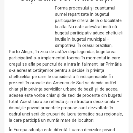
Forma procesului şi cuantumul
sumei repartizate în bugetul
participativ diferă de la o localitate
la alta. Nu este adevărat însă că
bugetul participativ aduce cheltuieli
inutile în bugetul municipal –
dimpotrivă. În oraşul brazilian,
Porto Alegre, în ziua de astăzi deja legendar, bugetarea
participativă s-a implementat tocmai în momentul în care
oraşul se afla pe punctul de a intra în faliment, iar Primăria
s-a adresat cetăţenilor pentru a decide în privinţa
cheltuielilor pe care le consideră a fi indispensabile. În
prezent, în oraşele din America de Sud se decide astfel
chiar şi în privinţa serviciilor urbane de bază şi, de aceea,
adesea este vorba chiar şi de zeci de procente din bugetul
total. Acest lucru se reflectă şi în structura decizională –
discuţiile privind proiectele propuse sunt dezvoltate în
cadrul unei serii de grupuri de lucru tematice sau regionale,
la care participă un număr mare de locuitori.
În Europa situaţia este diferită. Luarea deciziilor privind