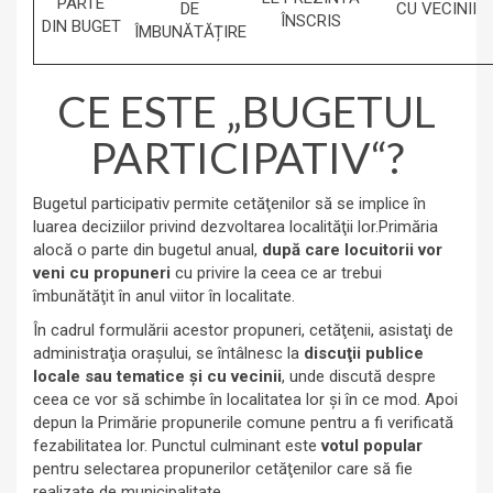
PARTE
DE
CU VECINII
ÎNSCRIS
DIN BUGET
ÎMBUNĂTĂȚIRE
CE ESTE „BUGETUL
PARTICIPATIV“?
Bugetul participativ permite cetăţenilor să se implice în
luarea deciziilor privind dezvoltarea localităţii lor.Primăria
alocă o parte din bugetul anual,
după care locuitorii vor
veni cu propuneri
cu privire la ceea ce ar trebui
îmbunătăţit în anul viitor în localitate.
În cadrul formulării acestor propuneri, cetăţenii, asistaţi de
administraţia oraşului, se întâlnesc la
discuţii publice
locale sau tematice
şi cu vecinii
, unde discută despre
ceea ce vor să schimbe în localitatea lor şi în ce mod. Apoi
depun la Primărie propunerile comune pentru a fi verificată
fezabilitatea lor. Punctul culminant este
votul popular
pentru selectarea propunerilor cetăţenilor care să fie
realizate de municipalitate.