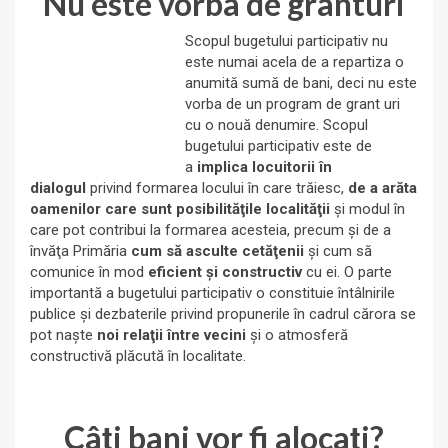
Nu este vorba de granturi
Scopul bugetului participativ nu
este numai acela de a repartiza o
anumită sumă de bani, deci nu este
vorba de un program de grant uri
cu o nouă denumire. Scopul
bugetului participativ este de
a
implica locuitorii în
dialogul
privind formarea locului în care trăiesc,
de a arăta
oamenilor care sunt posibilităţile localităţii
şi modul în
care pot contribui la formarea acesteia, precum şi de a
învăţa Primăria
cum să asculte cetăţenii
şi cum să
comunice în mod
eficient şi constructiv
cu ei. O parte
importantă a bugetului participativ o constituie întâlnirile
publice şi dezbaterile privind propunerile în cadrul cărora se
pot naşte
noi relaţii între vecini
şi o atmosferă
constructivă plăcută în localitate.
Câţi bani vor fi alocaţi?