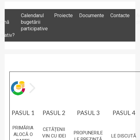
Calendarul
Proiecte
Documente
Contacte
A
amnă
bugetării
p
t
participative
cipativ?
PASUL 1
PASUL 2
PASUL 3
PASUL 4
PRIMĂRIA
CETĂȚENII
PROPUNERILE
ALOCĂ O
VIN CU IDEI
LE DISCUTĂ
LE PREZINTĂ