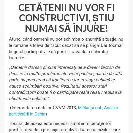
CETĂŢENII NU VOR FI
CONSTRUCTIVI, ŞTIU
NUMAI SĂ ÎNJURE!
Atunci când oamenii nu pot schimba o anumită situaţie, nu
le rămâne altceva de făcut decât să se plângă. Dar tocmai
bugetul participativ le dă posibilitatea de a schimba
lucrurile.
„Oamenii doresc şi sunt interesaţi de a deveni factori de
decizie în multe probleme ale vieţii publice, dar pe de altă
parte nu prea cred că implicarea lor în viaţa publică ar
aduce schimbări pozitive. Rezultatul acestor stări
contradictorii poate fi o participare reală relativ redusă la
chestiunile publice.“
(Interpretarea datelor CVVM 2013,
Mička şi col., Analiza
participării în Cehia
)
Tocmai de aceea este necesar să oferim cetăţenilor
posibilitatea de a participa efectiv la luarea deciziilor care