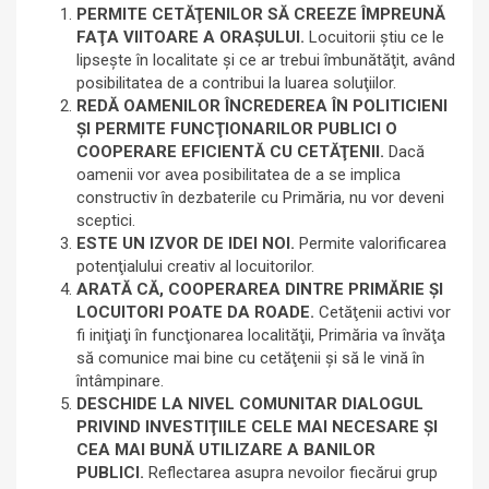
PERMITE CETĂŢENILOR SĂ CREEZE ÎMPREUNĂ
FAŢA VIITOARE A ORAŞULUI.
Locuitorii ştiu ce le
lipseşte în localitate şi ce ar trebui îmbunătăţit, având
posibilitatea de a contribui la luarea soluţiilor.
REDĂ OAMENILOR ÎNCREDEREA ÎN POLITICIENI
ŞI PERMITE FUNCŢIONARILOR PUBLICI O
COOPERARE EFICIENTĂ CU CETĂŢENII.
Dacă
oamenii vor avea posibilitatea de a se implica
constructiv în dezbaterile cu Primăria, nu vor deveni
sceptici.
ESTE UN IZVOR DE IDEI NOI.
Permite valorificarea
potenţialului creativ al locuitorilor.
ARATĂ CĂ, COOPERAREA DINTRE PRIMĂRIE ŞI
LOCUITORI POATE DA ROADE.
Cetăţenii activi vor
fi iniţiaţi în funcţionarea localităţii, Primăria va învăţa
să comunice mai bine cu cetăţenii şi să le vină în
întâmpinare.
DESCHIDE LA NIVEL COMUNITAR DIALOGUL
PRIVIND INVESTIŢIILE CELE MAI NECESARE ŞI
CEA MAI BUNĂ UTILIZARE A BANILOR
PUBLICI.
Reflectarea asupra nevoilor fiecărui grup