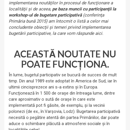
implementarea noutăţilor în procesul de funcţionare a
localităţii şi de aceea,
pe baza muncii cu participanţii la
workshop-ul de bugetare participativă
(conferinţa
Primăria bună 2015) am întocmit o listă a celor mai
concludente obiecţii şi temeri privind implementarea
bugetării participative, la care vom răspunde aici.
ACEASTĂ NOUTATE NU
POATE FUNCŢIONA.
În lume, bugetul participativ se bucură de succes de mult
timp. Din anul 1989 este adoptat în America de Sud, iar în
ultimii cincisprezece ani s-a extins şi în Europa.
Funcţionează în 1 500 de oraşe din întreaga lume, dintre
care aproximativ o sută de oraşe în care este
implementată pot fi găsite, de exemplu, şi la vecinii
polonezi (de ex., în.Varşovia, Lodz). Bugetarea participativă
necesită o pegătire atentă din partea Primăriilor, dar poate
aduce o schimbare plăcută a atmosferei sociale şi în
localităţile cehe!