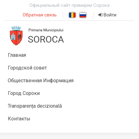
Официальный сайт примарии Сорока
Обратная связь
Войти
Главная
Городской совет
Общественная Информация
Город Сороки
Transparența decizională
Контакты