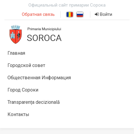
Официальный сайт примарии Сорока
Обратная связь
Войти
Главная
Городской совет
Общественная Информация
Город Сороки
Transparența decizională
Контакты