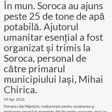
În mun. Soroca au ajuns
peste 25 de tone de apă
potabilă. Ajutorul
umanitar esențial a fost
organizat și trimis la
Soroca, personal de
către primarul
municipiului Iași, Mihai
Chirica.
09 Apr 2026
Primara Lilia Pilipețchi, mulțumește pentru susținerea și
implicarea sinceră în momente dificile pentru soroceni, gest ce