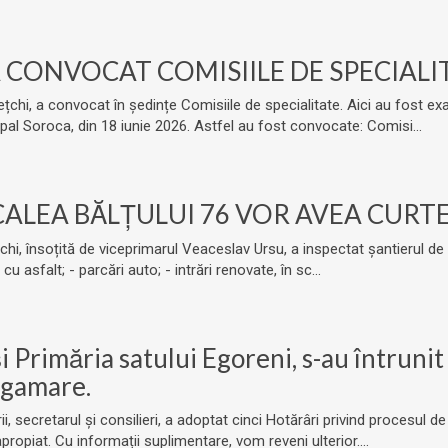
 A CONVOCAT COMISIILE DE SPECIALI
ipețchi, a convocat în ședințe Comisiile de specialitate. Aici au fost
pal Soroca, din 18 iunie 2026. Astfel au fost convocate: Comisi...
CALEA BĂLȚULUI 76 VOR AVEA CURT
țchi, însoțită de viceprimarul Veaceslav Ursu, a inspectat șantierul de
u asfalt; - parcări auto; - intrări renovate, în sc...
 Primăria satului Egoreni, s-au întrunit
lgamare.
rii, secretarul și consilieri, a adoptat cinci Hotărâri privind procesul
propiat. Cu informații suplimentare, vom reveni ulterior....