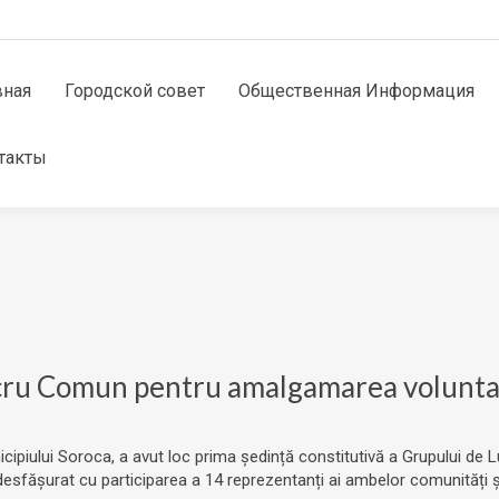
вная
Городской совет
Общественная Информация
такты
ucru Comun pentru amalgamarea voluntar
municipiului Soroca, a avut loc prima ședință constitutivă a Grupului
desfășurat cu participarea a 14 reprezentanți ai ambelor comunități și