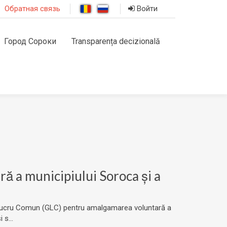
Обратная связь
Войти
Город Сороки
Transparența decizională
ă a municipiului Soroca și a
 de Lucru Comun (GLC) pentru amalgamarea voluntară a
 s...