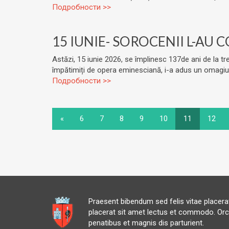
Подробности >>
15 IUNIE- SOROCENII L-AU
Astăzi, 15 iunie 2026, se împlinesc 137de ani de la tr
împătimiți de opera eminesciană, i-a adus un omagiu cel
Подробности >>
«
6
7
8
9
10
11
12
Praesent bibendum sed felis vitae placer
placerat sit amet lectus et commodo. Orc
penatibus et magnis dis parturient.