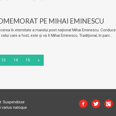
 COMEMORAT PE MIHAI EMINESCU
ecerea în eternitate a marelui poet național Mihai Eminescu. Conducere
ui care a fost, este și va fi Mihai Eminescu. Tradițional, în parc...
13
14
15
»
at. Suspendisse
i varius natoque