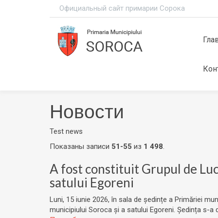
Официальный сайт примарии Сорока
Гла
Кон
Новости
Test news
Показаны записи
51-55
из
1 498
.
A fost constituit Grupul de L
satului Egoreni
Luni, 15 iunie 2026, în sala de ședințe a Primăriei 
municipiului Soroca și a satului Egoreni. Ședința s-a 