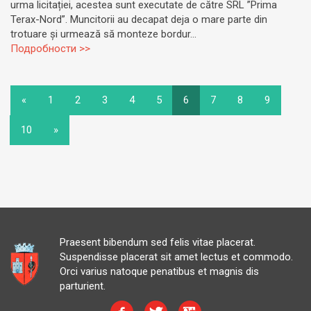
urma licitației, acestea sunt executate de către SRL ”Prima
Terax-Nord”. Muncitorii au decapat deja o mare parte din
trotuare și urmează să monteze bordur...
Подробности >>
«
1
2
3
4
5
6
7
8
9
10
»
Praesent bibendum sed felis vitae placerat.
Suspendisse placerat sit amet lectus et commodo.
Orci varius natoque penatibus et magnis dis
parturient.