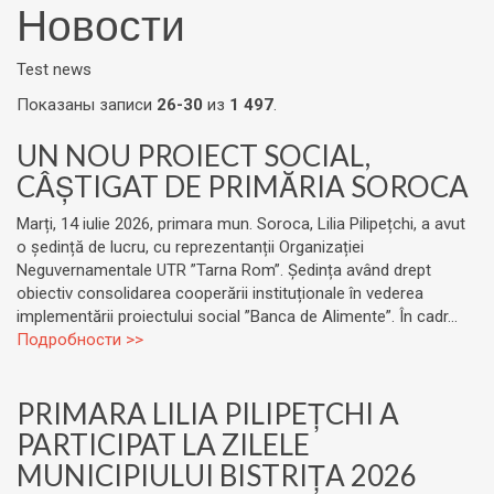
Новости
Test news
Показаны записи
26-30
из
1 497
.
UN NOU PROIECT SOCIAL,
CÂȘTIGAT DE PRIMĂRIA SOROCA
Marți, 14 iulie 2026, primara mun. Soroca, Lilia Pilipețchi, a avut
o ședință de lucru, cu reprezentanții Organizației
Neguvernamentale UTR ”Tarna Rom”. Ședința având drept
obiectiv consolidarea cooperării instituționale în vederea
implementării proiectului social ”Banca de Alimente”. În cadr...
Подробности >>
PRIMARA LILIA PILIPEȚCHI A
PARTICIPAT LA ZILELE
MUNICIPIULUI BISTRIȚA 2026