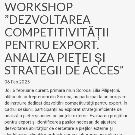
WORKSHOP
”DEZVOLTAREA
COMPETITIVITĂȚII
PENTRU EXPORT.
ANALIZA PIEȚEI ȘI
STRATEGII DE ACCES”
06 Feb 2025
Joi, 6 februarie curent, primara mun Soroca, Lilia Pilipețchi,
alături de antreprenorii din Soroca, au participat la un program
de instruire dedicat dezvoltării competitivității pentru export. În
cadrul sesiunii, participanții au explorat strategii eficiente de
analiză a pieței și acces pe piețele externe. Evaluarea pregătirii
pentru export și identificarea pașilor necesari de ajustare,
dezvoltarea abilităților de cercetare a pieților externe și
identificarea clienților potriviți, dar și elaborarea unui plan de