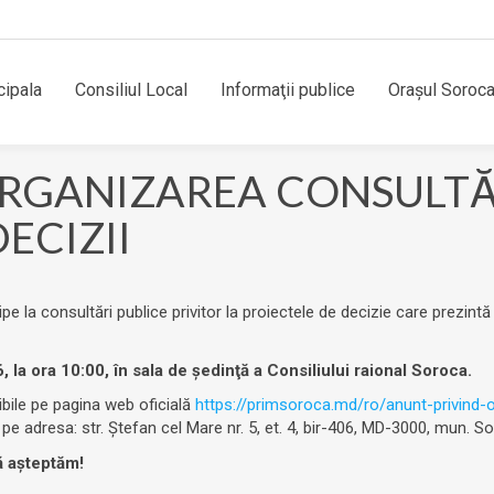
cipala
Consiliul Local
Informaţii publice
Orașul Soroc
RGANIZAREA CONSULTĂR
ECIZII
ipe la consultări publice privitor la proiectele de decizie care prezintă
, la ora 10:00, în sala de şedinţă a Consiliului raional Soroca.
ibile pe pagina web oficială
https://primsoroca.md/ro/anunt-privind-o
 pe adresa: str. Ștefan cel Mare nr. 5, et. 4, bir-406, MD-3000, mun. S
ă așteptăm!