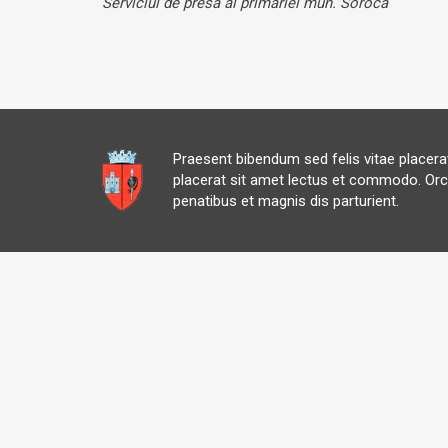
Serviciul de presă al primăriei mun.
Soroca
Praesent bibendum sed felis vitae placer
placerat sit amet lectus et commodo. Orc
penatibus et magnis dis parturient.