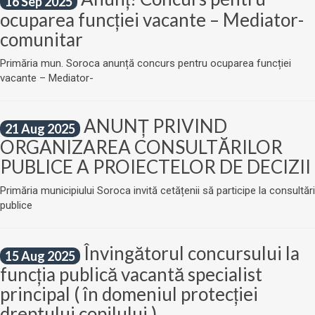
16 Sep 2025
ocuparea funcției vacante – Mediator-
comunitar
Primăria mun. Soroca anunță concurs pentru ocuparea funcției
vacante – Mediator-
ANUNŢ PRIVIND
21 Aug 2025
ORGANIZAREA CONSULTĂRILOR
PUBLICE A PROIECTELOR DE DECIZII
Primăria municipiului Soroca invită cetățenii să participe la consultări
publice
Învingătorul concursului la
15 Aug 2025
funcția publică vacantă specialist
principal ( în domeniul protecției
dreptului copilului )