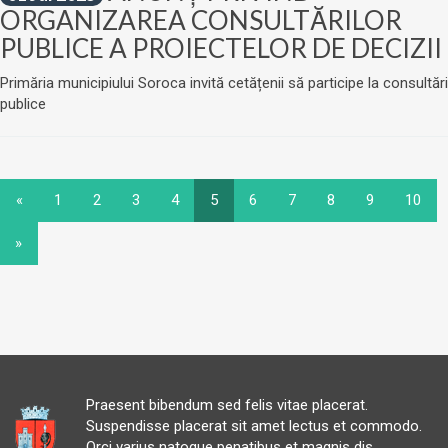
ORGANIZAREA CONSULTĂRILOR
PUBLICE A PROIECTELOR DE DECIZII
Primăria municipiului Soroca invită cetățenii să participe la consultări
publice
«
1
2
3
4
5
6
7
8
9
10
»
Praesent bibendum sed felis vitae placerat.
Suspendisse placerat sit amet lectus et commodo.
Orci varius natoque penatibus et magnis dis