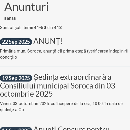
Anunturi
вапав
Sunt afișați itemii
41-50
din
413
.
ANUNȚ!
22 Sep 2025
Primăria mun. Soroca, anunță că prima etapă (verificarea îndeplinirii
condițiilo
Ședinţa extraordinară a
19 Sep 2025
Consiliului municipal Soroca din 03
octombrie 2025
Vineri, 03 octombrie 2025, cu începere de la ora, 10.00, în sala de
şedinţe a Co
Anunț! Concurs pentru