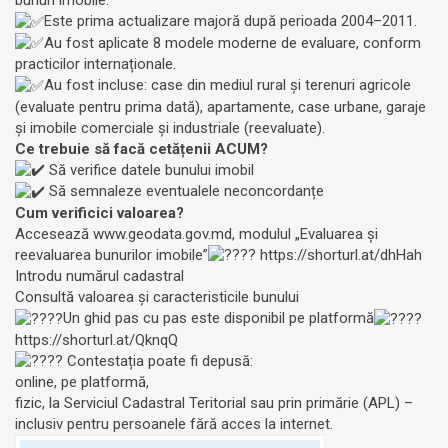
bunuri imobile.
Este prima actualizare majoră după perioada 2004–2011.
Au fost aplicate 8 modele moderne de evaluare, conform
practicilor internaționale.
Au fost incluse: case din mediul rural și terenuri agricole
(evaluate pentru prima dată), apartamente, case urbane, garaje
și imobile comerciale și industriale (reevaluate).
Ce trebuie să facă cetățenii ACUM?
Să verifice datele bunului imobil
Să semnaleze eventualele neconcordanțe
Cum verificici valoarea?
Accesează
www.geodata.gov.md
, modulul „Evaluarea și
reevaluarea bunurilor imobile”
https://shorturl.at/dhHah
Introdu numărul cadastral
Consultă valoarea și caracteristicile bunului
Un ghid pas cu pas este disponibil pe platformă
https://shorturl.at/QknqQ
Contestația poate fi depusă:
online, pe platformă,
fizic, la Serviciul Cadastral Teritorial sau prin primărie (APL) –
inclusiv pentru persoanele fără acces la internet.