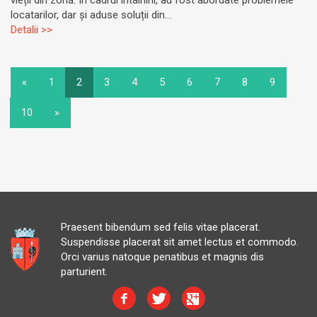
vieții din zonă. În cadrul întâlnirii, au fost abordate problemele
locatarilor, dar și aduse soluții din...
Detalii >>
«
1
2
3
4
5
6
7
8
9
10
»
Praesent bibendum sed felis vitae placerat.
Suspendisse placerat sit amet lectus et commodo.
Orci varius natoque penatibus et magnis dis
parturient.