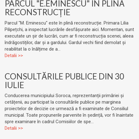
PARCUL "E.EMINESCU" ÎN PLINĂ
RECONSTRUCȚIE
Parcul "M. Eminescu" este în plină reconstrucție. Primara Lilia
Pilipețchi, a inspectat lucrările desfășurate aici. Momentan, sunt
executate un șir de lucrări, cum ar fi reconstrucția scenei, aleea
îndrăgostiților, dar și a gardului. Gardul vechi fiind demolat și
reabilitat la o înălțime de a...
Detalii >>
CONSULTĂRILE PUBLICE DIN 30
IULIE
Conducerea municipiului Soroca, reprezentanții primăriei și
cetățenii, au participat la consultările publice pe marginea
proiectelor de decizie ce urmează a fi examinate de Consiliul
municipal. Toate propunerile parvenite în ședință, vor fi înaintate
spre examinare în cadrul Comisiilor de spe...
Detalii >>