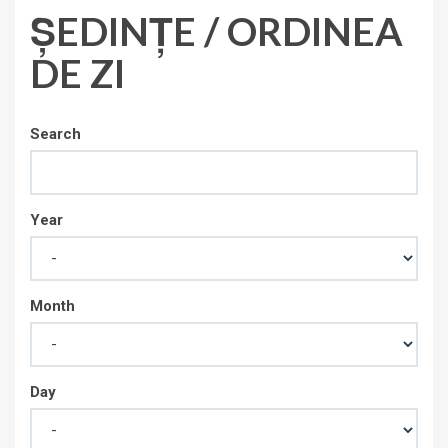
ȘEDINȚE / ORDINEA
DE ZI
Search
Year
Month
Day