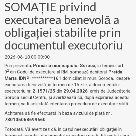
SOMAȚIE privind
executarea benevolă a
obligației stabilite prin
documentul executoriu
2026-06-18 00:00:00
Prin prezenta,
Primăria municipiului Soroca
, în temeiul art.
2
9
din Codul de executare al RM, somează debitorul
Preida
Marta
,
IDNP: **********161
domiciliat în mun. Soroca, despre
executarea benevolă, în termen de 15 zile, a documentului
executoriu nr.
2-1571/25
din
29.04.2026
, emis de Judecătoria
Soroca sediul Centru, și avertizează că, după expirarea acestui
termen, va fi solicitată intentarea procedurii de executare silită.
Achitarea să fie efectuată în baza avizului de plată nr .
780105068699660
.
Totodată, Vă avertizez că, în cazul neexecutării obligației în
termenul acordat, documentul executoriu poate fi înaintat spre