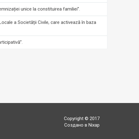
nizației unice la constituirea familiei”.
 Locale a Societății Civile, care activează în baza
ticipativă”.
Copyright © 2017
Создано в Nixap