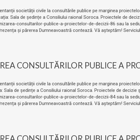
entanții societății civile la consultările publice pe marginea proiecte
ația: Sala de ședințe a Consiliului raional Soroca. Proiectele de deci
izarea-consultarilor-publice-a-proiectelor-de-decizii-86 sau la sediul
. Prezența și părerea Dumneavoastră contează. Vă așteptăm! Serviciul 
EA CONSULTĂRILOR PUBLICE A PROI
entanții societății civile la consultările publice pe marginea proiecte
ția: Sala de ședințe a Consiliului raional Soroca. Proiectele de decizi
izarea-consultarilor-publice-a-proiectelor-de-decizii-84 sau la sediul
. Prezența și părerea Dumneavoastră contează. Vă așteptăm! Serviciul 
EA CONSULTĂRILOR PUBLICE A PROI