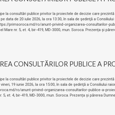
ipe la consultări publice privitor la proiectele de decizie care prezintă
e data de 20 iulie 2026, la ora 13:30, în sala de şedinţă a Consiliului
ttps://primsoroca.md/ro/anunt-privind-organizarea-consultarilor-publ
 cel Mare nr. 5, et. 4, bir-419, MD-3000, mun. Soroca. Prezența și p
EA CONSULTĂRILOR PUBLICE A PROI
ipe la consultări publice privitor la proiectele de decizie care prezintă
ineri, 19 iunie 2026, la ora 15:00, în sala de şedinţă a Consiliului rai
oroca.md/ro/anunt-privind-organizarea-consultarilor-publice-a-proiect
 nr. 5, et. 4, bir-419, MD-3000, mun. Soroca. Prezența și părerea Dum