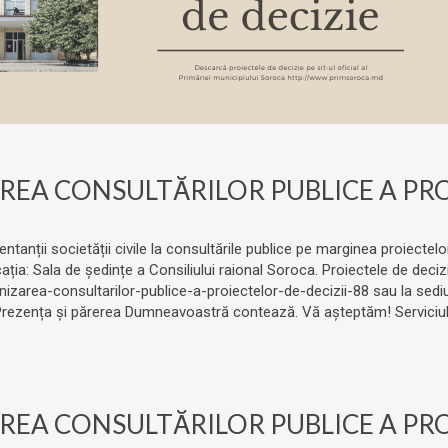
EA CONSULTĂRILOR PUBLICE A PROI
entanții societății civile la consultările publice pe marginea proiecte
ația: Sala de ședințe a Consiliului raional Soroca. Proiectele de deci
izarea-consultarilor-publice-a-proiectelor-de-decizii-88 sau la sediul
. Prezența și părerea Dumneavoastră contează. Vă așteptăm! Serviciul 
EA CONSULTĂRILOR PUBLICE A PROI