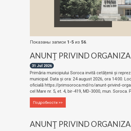
Показаны записи
1-5
из
56
.
ANUNŢ PRIVIND ORGANIZAR
31 Jul 2026
Primăria municipiului Soroca invită cetățenii și reprez
municipal. Data și ora: 24 august 2026, ora 14:00. Loc
oficială https://primsoroca.md/ro/anunt-privind-organ
cel Mare nr. 5, et. 4, bir-419, MD-3000, mun. Soroca
Подробности >>
ANUNŢ PRIVIND ORGANIZAR