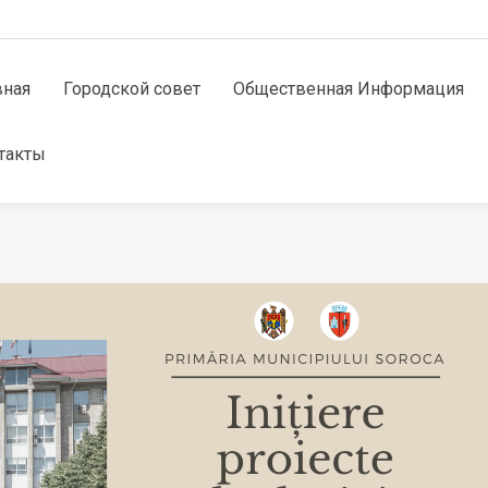
вная
Городской совет
Общественная Информация
такты