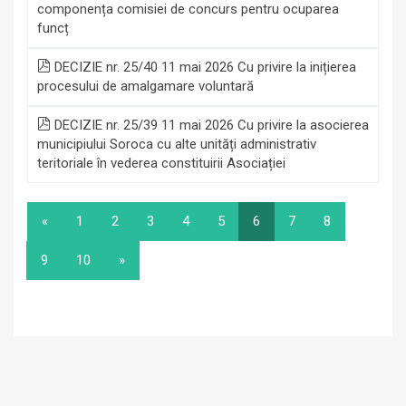
componența comisiei de concurs pentru ocuparea
funcț
DECIZIE nr. 25/40 11 mai 2026 Cu privire la inițierea
procesului de amalgamare voluntară
DECIZIE nr. 25/39 11 mai 2026 Cu privire la asocierea
municipiului Soroca cu alte unități administrativ
teritoriale în vederea constituirii Asociației
«
1
2
3
4
5
6
7
8
9
10
»