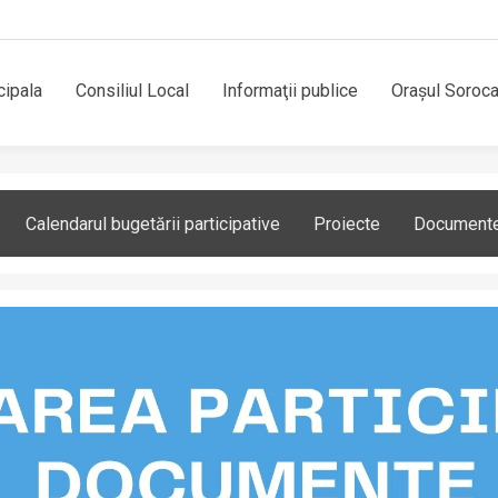
cipala
Consiliul Local
Informaţii publice
Orașul Soroc
Calendarul bugetării participative
Proiecte
Document