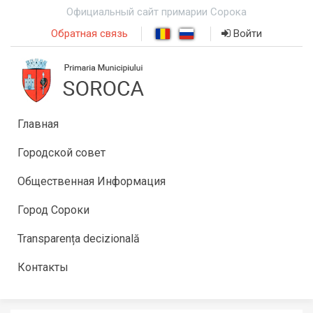
Официальный сайт примарии Сорока
Обратная связь
Войти
Главная
Городской совет
Общественная Информация
Город Сороки
Transparența decizională
Контакты